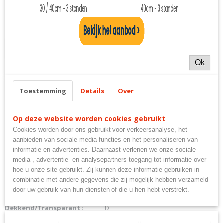
IN WINKELWAGEN
Ok
Specificaties
Toestemming
Details
Over
Productcode
Omschrijving
kar-2325
Op deze website worden cookies gebruikt
EAN code
TencoVerf Hoogglans
8712701012597
Cookies worden door ons gebruikt voor verkeersanalyse, het
aanbieden van sociale media-functies en het personaliseren van
Productcode leverancier
TencoVerf is een hoogglans universele aflak voor binnen en buiten
informatie en advertenties. Daarnaast verlenen we onze sociale
6401657
met een zeer goede dekking en vloei. Geschikt voor het aflakken van
media-, advertentie- en analysepartners toegang tot informatie over
hout, staal, non-ferro metalen en diverse kunststoffen.
hoe u onze site gebruikt. Zij kunnen deze informatie gebruiken in
combinatie met andere gegevens die zij mogelijk hebben verzameld
Algemene eigenschappen
door uw gebruik van hun diensten of die u hen hebt verstrekt.
Verbruik
:
11-13 m2 per 1L
Dekkend/Transparant
:
D
Terpentine/Waterbasis
:
T