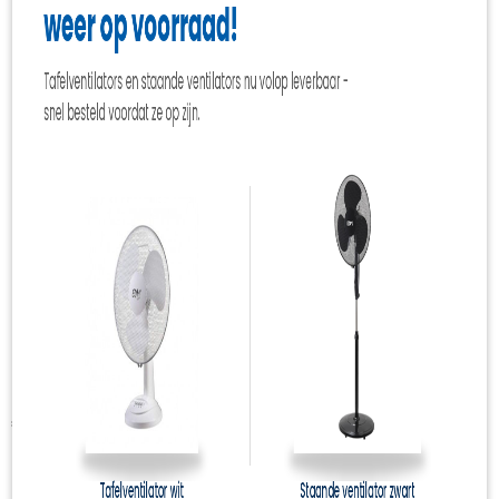
Tenco verf hoogglans
rijtuiggroen - 750 ml
Terpentine
€ 22,95
(inclusief btw 21%)
✓
Op voorraad
Aantal