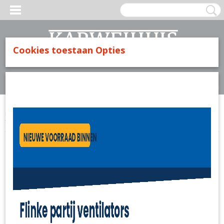
Cookies toestaan Opties
Inloggen
Registreren
UW WINKELWAGEN
Geen producten
(0)
Home
>
Verfwaren
>
Verf
>
Tenco verf hoogglans rijtuiggroen - 750 ml
Terpentine