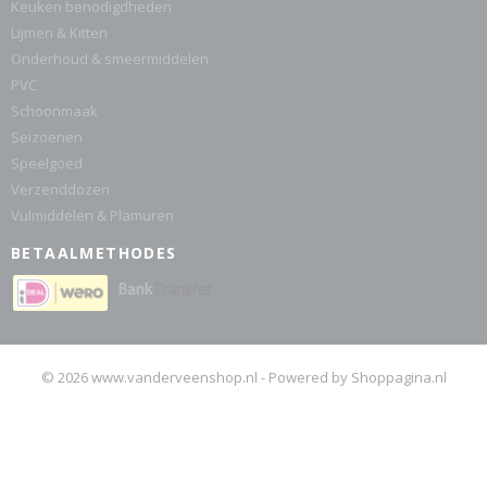
Keuken benodigdheden
Lijmen & Kitten
Onderhoud & smeermiddelen
PVC
Schoonmaak
Seizoenen
Speelgoed
Verzenddozen
Vulmiddelen & Plamuren
BETAALMETHODES
© 2026 www.vanderveenshop.nl - Powered by Shoppagina.nl