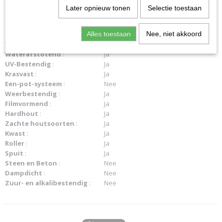
Stofdroog
:
6 uur
Later opnieuw tonen
Selectie toestaan
Overschilderbaar
:
24 uur
Buiten
:
Ja
Binnen
:
Alles toestaan
Ja
Nee, niet akkoord
Vochtregulerend
:
Nee
Waterafstotend
:
Ja
UV-Bestendig
:
Ja
Krasvast
:
Ja
Een-pot-systeem
:
Nee
Weerbestendig
:
Ja
Filmvormend
:
Ja
Hardhout
:
Ja
Zachte houtsoorten
:
Ja
Kwast
:
Ja
Roller
:
Ja
Spuit
:
Ja
Steen en Beton
:
Nee
Dampdicht
:
Nee
Zuur- en alkalibestendig
:
Nee