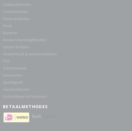
Cadeaubonnen
Cementwaren
Feest-artikelen
Hout
Kantoor
Keuken benodigdheden
Lijmen & Kitten
Onderhoud & smeermiddelen
PVC
Schoonmaak
Seizoenen
Speelgoed
Verzenddozen
Vulmiddelen & Plamuren
BETAALMETHODES