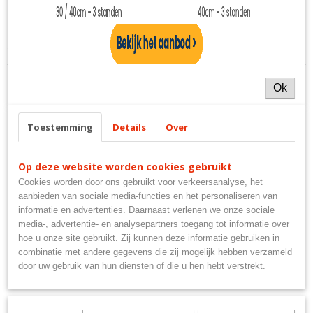
✘
Niet op voorraad
Specificaties
Productcode
kar-2670
Ok
EAN code
8711517002525
Toestemming
Details
Over
Ook interessant
Productcode leverancier
252
Op deze website worden cookies gebruikt
Cookies worden door ons gebruikt voor verkeersanalyse, het
aanbieden van sociale media-functies en het personaliseren van
informatie en advertenties. Daarnaast verlenen we onze sociale
media-, advertentie- en analysepartners toegang tot informatie over
hoe u onze site gebruikt. Zij kunnen deze informatie gebruiken in
combinatie met andere gegevens die zij mogelijk hebben verzameld
door uw gebruik van hun diensten of die u hen hebt verstrekt.
Deltafix Dubbelzijdig verwijderbaar tape 19mmx150cm