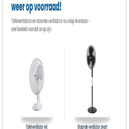
Deltafix Dubbelzijdig
buiten tape 19mmx150cm
€ 3,60
(inclusief btw 21%)