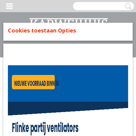
Cookies toestaan Opties
Inloggen
Registreren
UW WINKELWAGEN
Geen producten
(0)
Home
>
Lijmen & Kitten
>
Tape
>
Deltafix Dubbelzijdig buiten tape
19mmx150cm