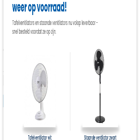
Polypropyleen touw
oranje 8mm 20meter
€ 5,40
(inclusief btw 21%)
✓
Op voorraad
Aantal
IN WINKELWAGEN
Specificaties
Productcode
kar-3358