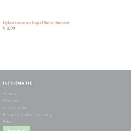
Nylontouw op hapel 5mm 10meter
€ 2,99
INFORMATIE
Contact
Over ons
Voorwaarden
Privacy & Cookie Verklaring
Folder
Herroeping