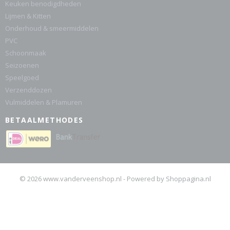
Keuken benodigdheden
Lijmen & Kitten
Onderhoud & smeermiddelen
PVC
Schoonmaak
Seizoenen
Speelgoed
Verzenddozen
Vulmiddelen & Plamuren
BETAALMETHODES
© 2026 www.vanderveenshop.nl - Powered by Shoppagina.nl