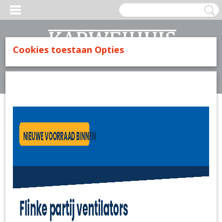
Cookies toestaan Opties
Inloggen
Registreren
UW WINKELWAGEN
Geen producten
(0)
Home
>
IJzerwaren
>
Touw
>
Polypropyleen touw oranje 8mm 20meter