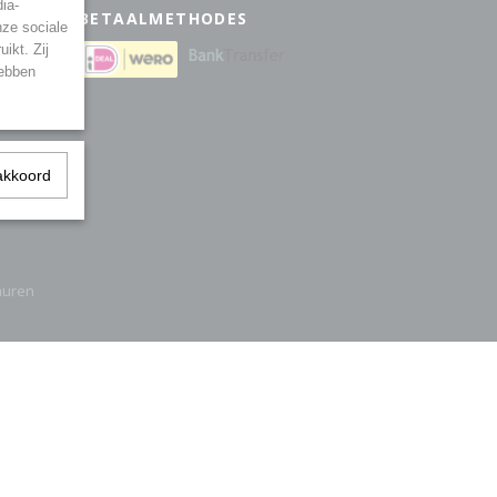
ia-
BETAALMETHODES
nze sociale
ikt. Zij
eden
hebben
akkoord
muren