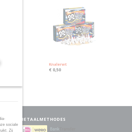
Knalerwt
€ 0,50
Ok
ia-
BETAALMETHODES
nze sociale
eden
ikt. Zij