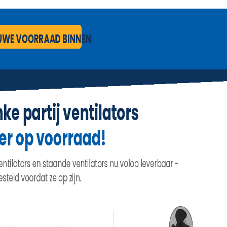
IN WINKELWAGEN
Specificaties
Productcode
2239-376