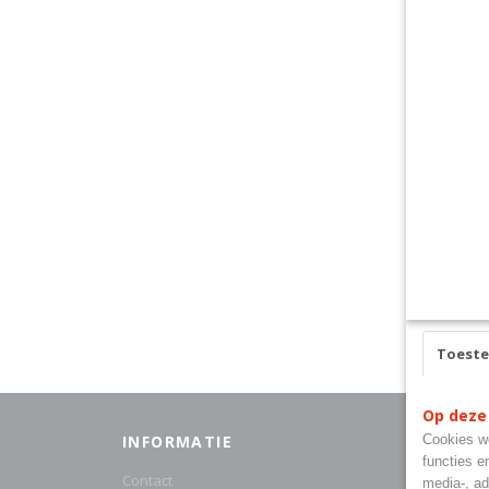
Toest
Op deze
INFORMATIE
Cookies wo
CATE
functies e
Contact
Cat1/Ki
media-, ad