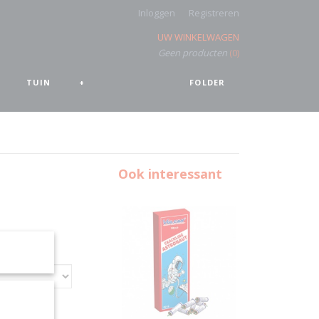
Inloggen
Registreren
UW WINKELWAGEN
Geen producten
(0)
TUIN
+
FOLDER
Ook interessant