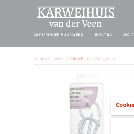
CAT1/KINDER VUURWERK
ELECTRA
HG 
Home
>
IJzerwaren
>
Schroefhaken
>
Waslijnhaken
Cookie