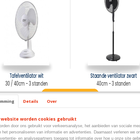
emming
Details
Over
 website worden cookies gebruikt
rden door ons gebruikt voor verkeersanalyse, het aanbieden van sociale med
GORIEËN
n het personaliseren van informatie en advertenties. Daarnaast verlenen we o
nder Vuurwerk
Auto & Fiets
Keuken benodigdh
vertentie- en analysepartners toegang tot informatie over hoe u onze site gebru