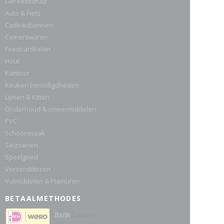
Gereedschap
Auto & Fiets
Cadeaubonnen
Cementwaren
Feest-artikelen
Hout
Kantoor
Keuken benodigdheden
Lijmen & Kitten
Onderhoud & smeermiddelen
PVC
Schoonmaak
Seizoenen
Speelgoed
Verzenddozen
Vulmiddelen & Plamuren
BETAALMETHODES