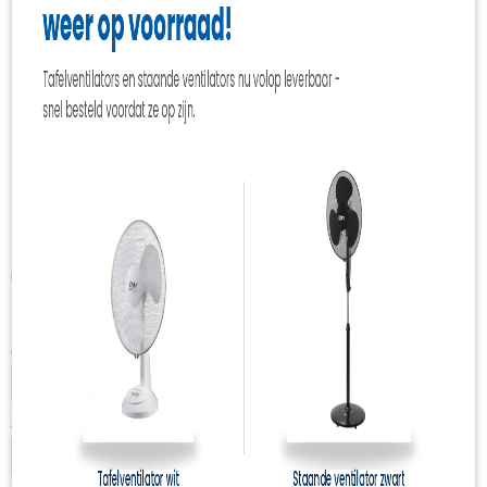
S-haken
€ 0,55
(inclusief btw 21%)
✓
Op voorraad
Afmeting
Aantal