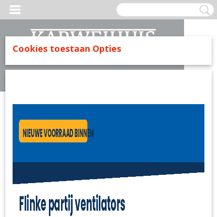
Cookies toestaan Opties
Inloggen
Registreren
UW WINKELWAGEN
Geen producten
(0)
Home
>
IJzerwaren
>
Klein ijzerwaren
>
S-haken