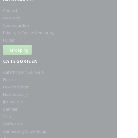
Contact
Over ons
Voorwaarden
Privacy & Cookie Verklaring
Folder
Herroeping
CATEGORIEËN
Cat1/Kinder Vuurwerk
Electra
HG Produkten
Huishoudelijk
IJzerwaren
Sanitair
Tuin
Verfwaren
Aanbieding/Uitverkoop