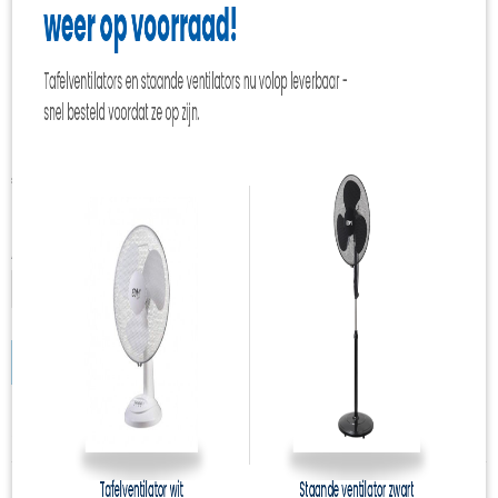
Bindbandjes/tie-rips zwart
100 stuks 4.5x250mm
€ 3,90
(inclusief btw 21%)
✓
Op voorraad
Aantal
IN WINKELWAGEN
Specificaties
Productcode
kar-3343