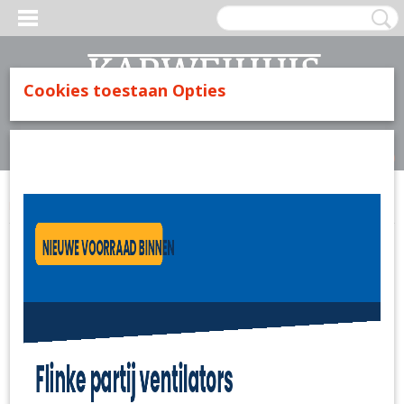
Cookies toestaan Opties
Inloggen
Registreren
UW WINKELWAGEN
Geen producten
(0)
Home
>
IJzerwaren
>
Bindbandjes/tie-rips zwart 100 stuks 4.5x250mm