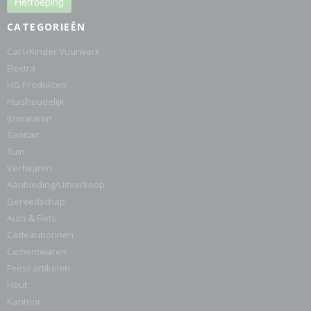
Herroeping
CATEGORIEËN
Cat1/Kinder Vuurwerk
Electra
HG Produkten
Huishoudelijk
IJzerwaren
Sanitair
Tuin
Verfwaren
Aanbieding/Uitverkoop
Gereedschap
Auto & Fiets
Cadeaubonnen
Cementwaren
Feest-artikelen
Hout
Kantoor