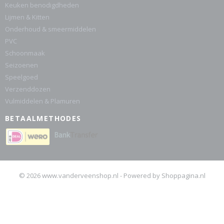
Keuken benodigdheden
Lijmen & Kitten
Onderhoud & smeermiddelen
PVC
Schoonmaak
Seizoenen
Speelgoed
Verzenddozen
Vulmiddelen & Plamuren
BETAALMETHODES
© 2026 www.vanderveenshop.nl - Powered by Shoppagina.nl