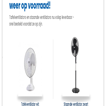
Tomado koelbox 22 liter
12Volt (voor in de auto)
€ 29,99
(inclusief btw 21%)
✓
Op voorraad
Ook interessant