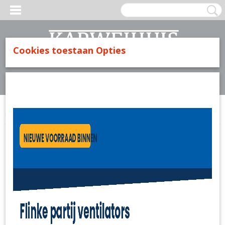
Cookies toestaan Opties
Inloggen
Registreren
UW WINKELWAGEN
Geen producten
(0)
Home
>
Huishoudelijk
>
Tomado koelbox 22 liter 12Volt (voor in de auto)