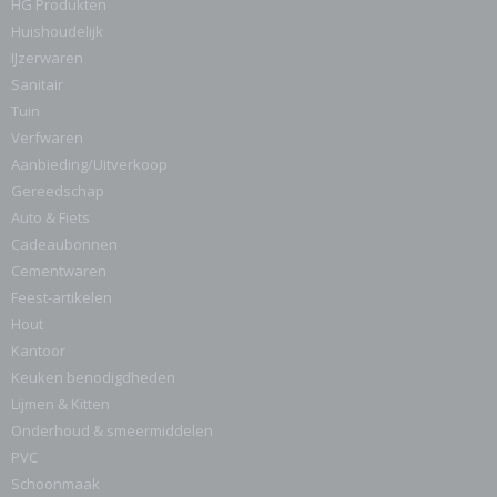
HG Produkten
Huishoudelijk
IJzerwaren
Sanitair
Tuin
Verfwaren
Aanbieding/Uitverkoop
Gereedschap
Auto & Fiets
Cadeaubonnen
Cementwaren
Feest-artikelen
Hout
Kantoor
Keuken benodigdheden
Lijmen & Kitten
Onderhoud & smeermiddelen
PVC
Schoonmaak