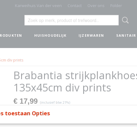
Karweihuis Van der veen
Contact
Over ons
Folder
PRODUKTEN
HUISHOUDELIJK
IJZERWAREN
SANITAIR
5cm div prints
Brabantia strijkplankhoe
135x45cm div prints
€ 17,99
(inclusief btw 21%)
✓
Op voorraad
s toestaan Opties