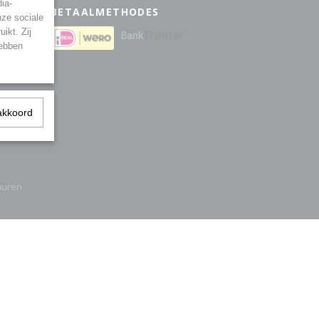
ia-
BETAALMETHODES
nze sociale
ikt. Zij
eden
hebben
akkoord
muren