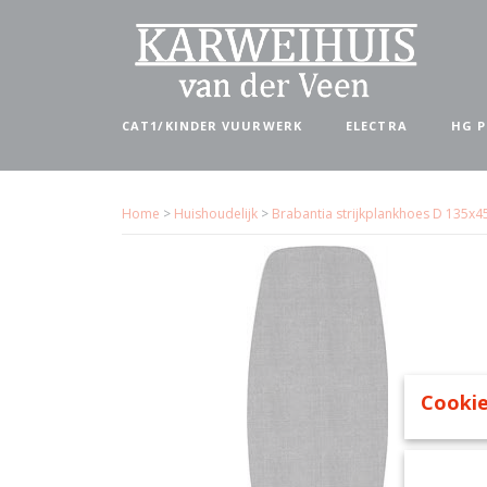
CAT1/KINDER VUURWERK
ELECTRA
HG 
Home
>
Huishoudelijk
>
Brabantia strijkplankhoes D 135x4
Cookie