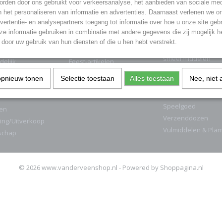
rden door ons gebruikt voor verkeersanalyse, het aanbieden van sociale med
GORIEËN
n het personaliseren van informatie en advertenties. Daarnaast verlenen we o
vertentie- en analysepartners toegang tot informatie over hoe u onze site gebru
nder Vuurwerk
Auto & Fiets
Keuken benodigdh
e informatie gebruiken in combinatie met andere gegevens die zij mogelijk 
Cadeaubonnen
Lijmen & Kitten
door uw gebruik van hun diensten of die u hen hebt verstrekt.
ukten
Cementwaren
Onderhoud &
smeermiddelen
delijk
Feest-artikelen
PVC
ren
Hout
opnieuw tonen
Selectie toestaan
Alles toestaan
Nee, niet 
Schoonmaak
Kantoor
Seizoenen
Speelgoed
en
Verzenddozen
ing/Uitverkoop
Vulmiddelen & Pla
schap
© 2026 www.vanderveenshop.nl - Powered by Shoppagina.nl