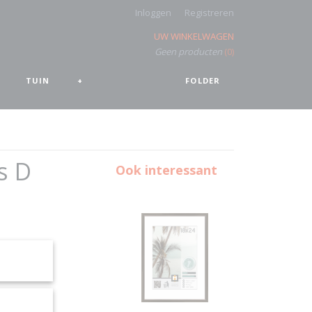
Inloggen
Registreren
UW WINKELWAGEN
Geen producten
(0)
TUIN
+
FOLDER
s D
Ook interessant