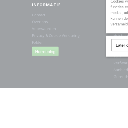
Cookies wo
INFORMATIE
CATE
functies e
media-, ad
Contact
Cat1/Ki
kunnen dez
Over ons
Electra
verzameld 
Voorwaarden
HG Prod
Privacy & Cookie Verklaring
Huishou
Folder
IJzerwa
Later 
Sanitair
Herroeping
Tuin
Verfwar
Aanbied
Gereed