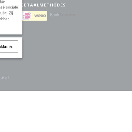
ia-
BETAALMETHODES
nze sociale
ikt. Zij
eden
hebben
akkoord
muren