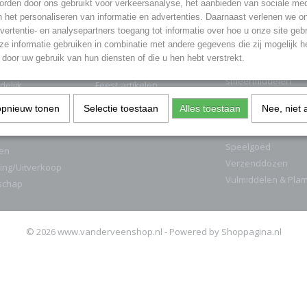
rden door ons gebruikt voor verkeersanalyse, het aanbieden van sociale med
GORIEËN
n het personaliseren van informatie en advertenties. Daarnaast verlenen we o
vertentie- en analysepartners toegang tot informatie over hoe u onze site gebru
nder Vuurwerk
Auto & Fiets
Keuken benodigdh
e informatie gebruiken in combinatie met andere gegevens die zij mogelijk 
Cadeaubonnen
Lijmen & Kitten
door uw gebruik van hun diensten of die u hen hebt verstrekt.
ukten
Cementwaren
Onderhoud &
smeermiddelen
delijk
Feest-artikelen
PVC
ren
Hout
opnieuw tonen
Selectie toestaan
Alles toestaan
Nee, niet 
Schoonmaak
Kantoor
Seizoenen
Speelgoed
en
Verzenddozen
ing/Uitverkoop
Vulmiddelen & Pla
schap
© 2026 www.vanderveenshop.nl - Powered by Shoppagina.nl