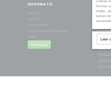
Cookies wo
INFORMATIE
CATE
functies e
media-, ad
Contact
Cat1/Ki
kunnen dez
Over ons
Electra
verzameld 
Voorwaarden
HG Prod
Privacy & Cookie Verklaring
Huishou
Folder
IJzerwa
Later 
Sanitair
Herroeping
Tuin
Verfwar
Aanbied
Gereed