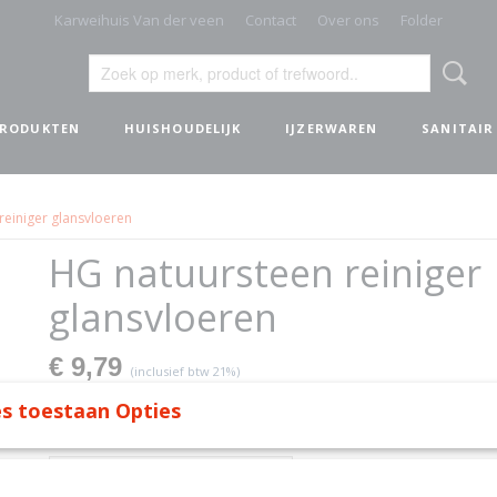
Karweihuis Van der veen
Contact
Over ons
Folder
PRODUKTEN
HUISHOUDELIJK
IJZERWAREN
SANITAIR
reiniger glansvloeren
HG natuursteen reiniger
glansvloeren
€ 9,79
(inclusief btw 21%)
✓
Op voorraad
s toestaan Opties
Aantal