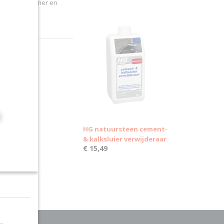
oog)glans marmer en
HG natuursteen cement-
& kalksluier verwijderaar
€ 15,49
Ok