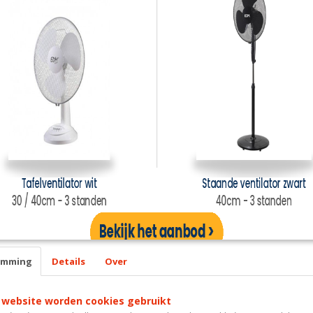
Voor het regelmatig en absoluut streeploos reinigen van (h
ander natuursteen
Goed voor 20 dweilbeurten
emming
Details
Over
 website worden cookies gebruikt