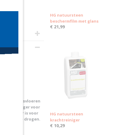
HG natuursteen
beschermfilm met glans
€ 21,99
ken
iniger glansvloeren
e dweilreiniger voor
ilreiniger is voor
HG natuursteen
zonder na te drogen.
krachtreiniger
€ 10,29