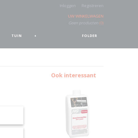
Inloggen
Registreren
UW WINKELWAGEN
Geen producten
(0)
TUIN
+
FOLDER
Ook interessant