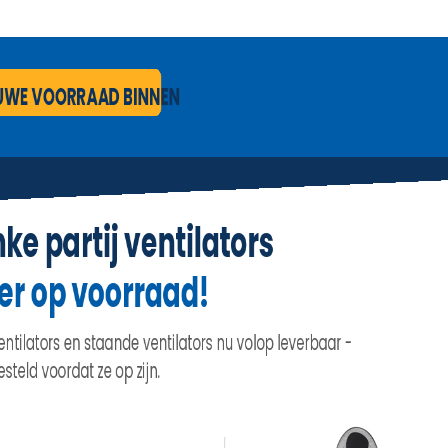
IN WINKELWAGEN
Specificaties
Productcode
kar-2416
Omschrijving
EAN code
8711577067427
HG natuursteen reiniger
glansvloeren
Voor streeploos schoonma
De vloer van natuursteen schoonmaken? HG natuursteen re
(product 38) is een heerlijk fris ruikende en geconcentreerd
vloeren van marmer en andere natuursteensoorten. Deze dwe
het regelmatig grondig, veilig en snel streeploos reinigen 
Fris ruikende, geconcentreerde dweilreiniger