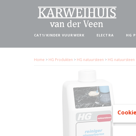
CAT1/KINDER VUURWERK
ELECTRA
HG 
Home
>
HG Produkten
>
HG natuursteen
>
HG natuursteen 
Cookie