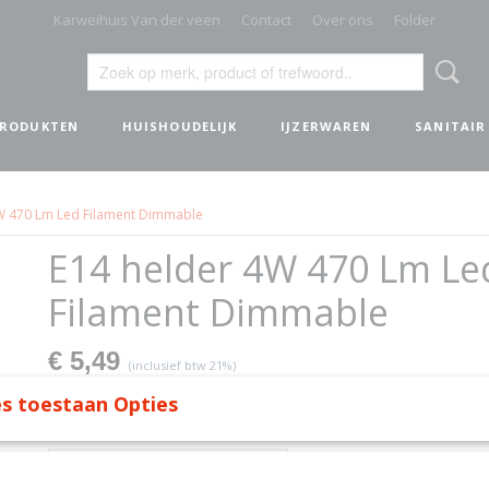
Karweihuis Van der veen
Contact
Over ons
Folder
PRODUKTEN
HUISHOUDELIJK
IJZERWAREN
SANITAIR
W 470 Lm Led Filament Dimmable
E14 helder 4W 470 Lm Le
Filament Dimmable
€ 5,49
(inclusief btw 21%)
✓
Op voorraad
s toestaan Opties
Aantal