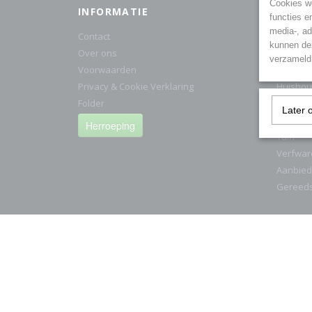
Cookies wo
INFORMATIE
CATE
functies e
media-, ad
Contact
Cat1/Ki
kunnen dez
Over ons
Electra
verzameld 
Voorwaarden
HG Prod
Privacy & Cookie Verklaring
Huishou
Folder
IJzerwa
Later 
Sanitair
Herroeping
Tuin
Verfwar
Aanbied
Gereed