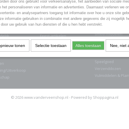
rden door ons gebruikt voor verkeersanalyse, het aanbieden van sociale med
GORIEËN
n het personaliseren van informatie en advertenties. Daarnaast verlenen we o
vertentie- en analysepartners toegang tot informatie over hoe u onze site gebru
nder Vuurwerk
Auto & Fiets
Keuken benodigdh
e informatie gebruiken in combinatie met andere gegevens die zij mogelijk 
Cadeaubonnen
Lijmen & Kitten
door uw gebruik van hun diensten of die u hen hebt verstrekt.
ukten
Cementwaren
Onderhoud &
smeermiddelen
delijk
Feest-artikelen
PVC
ren
Hout
opnieuw tonen
Selectie toestaan
Alles toestaan
Nee, niet 
Schoonmaak
Kantoor
Seizoenen
Speelgoed
en
Verzenddozen
ing/Uitverkoop
Vulmiddelen & Pla
schap
© 2026 www.vanderveenshop.nl - Powered by Shoppagina.nl