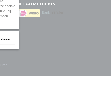
ia-
BETAALMETHODES
nze sociale
ikt. Zij
eden
hebben
akkoord
muren