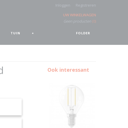
Inloggen
Registreren
UW WINKELWAGEN
Geen producten
(0)
TUIN
+
FOLDER
d
Ook interessant