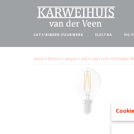
CAT1/KINDER VUURWERK
ELECTRA
HG 
Home
>
Electra
>
Lampen
>
Led
>
Calex Led
>
E14 helder 4
Cookie