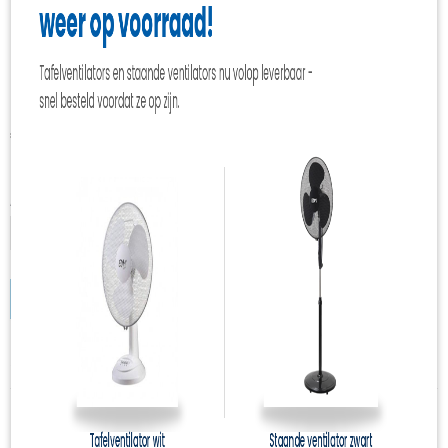
Halogeen 12v G4 50 watt
1185lmn
€ 1,99
(inclusief btw 21%)
✓
Op voorraad
Aantal
IN WINKELWAGEN
Specificaties
Productcode
kar-2297
EAN code