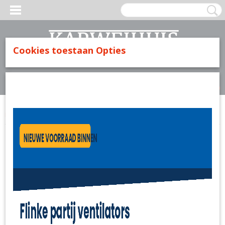
Cookies toestaan Opties
Inloggen
Registreren
UW WINKELWAGEN
Geen producten
(0)
Home
>
Electra
>
Lampen
>
Halogeen
>
Halogeen 12v G4 50 watt 1185lmn