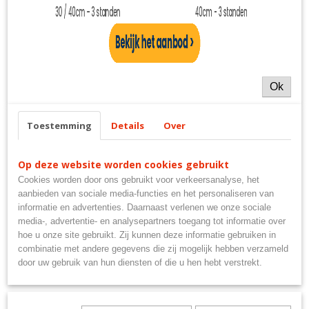
4058075094277
Ook interessant
Productcode leverancier
64440
Ok
Toestemming
Details
Over
Op deze website worden cookies gebruikt
Cookies worden door ons gebruikt voor verkeersanalyse, het
aanbieden van sociale media-functies en het personaliseren van
Halogeen Spot 50MM 230V GU10
informatie en advertenties. Daarnaast verlenen we onze sociale
€ 3,50
media-, advertentie- en analysepartners toegang tot informatie over
hoe u onze site gebruikt. Zij kunnen deze informatie gebruiken in
combinatie met andere gegevens die zij mogelijk hebben verzameld
door uw gebruik van hun diensten of die u hen hebt verstrekt.