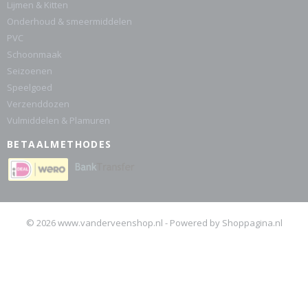
Lijmen & Kitten
Onderhoud & smeermiddelen
PVC
Schoonmaak
Seizoenen
Speelgoed
Verzenddozen
Vulmiddelen & Plamuren
BETAALMETHODES
© 2026 www.vanderveenshop.nl - Powered by Shoppagina.nl